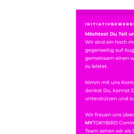
INITIATIVBEWER
Möchtest Du Teil 
Wir sind ein
hoch mo
gegenseitig auf A
gemeinsam
einen
w
zu leistet.
Nimm mit uns Kontak
denkst Du, kannst D
unterstützen und z
Wir freuen uns über
MY
TOKYBiRD
Commu
Team sehen wir als 