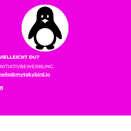
VIELLEICHT DU?
INITIATIVBEWERBUNG
hello@mytokybird.io