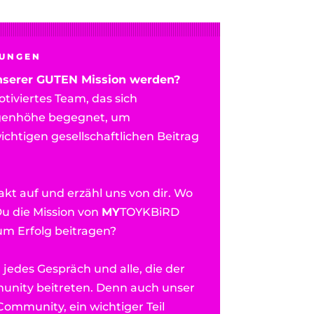
BUNGEN
unserer GUTEN Mission werden?
tiviertes
Team, das sich
ugenhöhe
begegnet, um
ichtigen gesellschaftlichen Beitrag
t auf und erzähl uns von dir. Wo
u die Mission von
MY
TOYKBiRD
um Erfolg beitragen?
 jedes Gespräch und alle, die der
nity beitreten. Denn auch unser
Community, ein wichtiger Teil