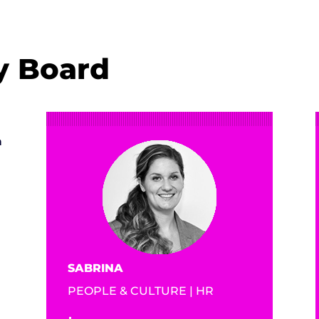
y Board
n
SABRINA
PEOPLE & CULTURE | HR