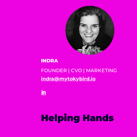
INDRA
FOUNDER | CVO | MARKETING
indra@mytokybird.io
Helping Hands