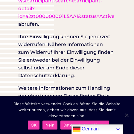
v/s/participant-search/participant-
detail?
id=a2zt000000001L5AAI&status=Active
abrufen.
Ihre Einwilligung können Sie jederzeit
widerrufen. Nähere Informationen
zum Widerruf Ihrer Einwilligung finden
Sie entweder bei der Einwilligung
selbst oder am Ende dieser
Datenschutzerklärung.
Weitere Informationen zum Handling
der übertragenen Daten finden Sie in
der Datenschutzerklärung des
Diese Website verwendet Cookies. Wenn Sie die Website
weiter nutzen, gehen wir davon aus, dass Sie damit
Anbieters unter
einverstanden sind.
https://policies.google.com/privacy
.
OK
Nein
Datenschutzerklärung
German
Der Anbieter bietet unter